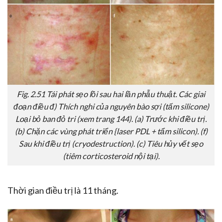
Fig. 2.51 Tái phát sẹo lồi sau hai lần phẫu thuật. Các giai
đoạn điều đ) Thích nghi của nguyên bào sợi (tấm silicone)
Loại bỏ ban đỏ tri (xem trang 144). (a) Trước khi điều trị.
(b) Chặn các vùng phát triển {laser PDL + tẩm silicon). (f)
Sau khi điều trị (cryodestruction). (c) Tiêu hủy vết sẹo
(tiêm corticosteroid nội tại).
Thời gian điều trị là 11 tháng.