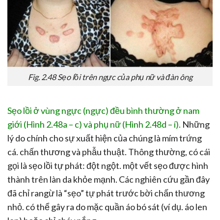
Fig. 2.48 Sẹo lồi trên ngực của phụ nữ và đàn ông
Sẹo lồi ở vùng ngực (ngực) đều bình thường ở nam
giới (Hình 2.48a – c) và phụ nữ (Hình 2.48d – í).
Những
lý do chính cho sự xuất hiện của chúng là mím trứng
cá. chấn thương và phẫu thuật. Thông thường, có cái
gọi là sẹo lồi tự phát: đột ngột. một vết sẹo được hình
thành trên làn da khỏe mạnh. Các nghiên cứu gần đây
đã chỉ rangừ là “sẹo” tự phát trước bời chấn thương
nhỏ. có thể gây ra do mặc quần áo bó sát (ví dụ. áo len