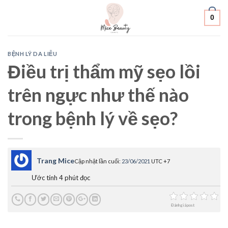
Skip
0
to
content
BỆNH LÝ DA LIỄU
Điều trị thẩm mỹ sẹo lồi
trên ngực như thế nào
trong bệnh lý về sẹo?
Trang Mice
Cập nhật lần cuối:
23/06/2021
UTC +7
Ước tính 4 phút đọc
Đánh giá post