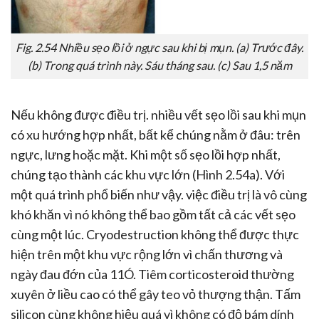
Fig. 2.54 Nhiều sẹo lồi ở ngực sau khi bị mụn. (a) Trước đây.
(b) Trong quá trình này. Sáu tháng sau. (c) Sau 1,5 năm
Nếu không được điều trị. nhiều vết sẹo lồi sau khi mụn
có xu hướng hợp nhất, bất kể chúng nằm ở đâu: trên
ngực, lưng hoặc mặt. Khi một số sẹo lồi hợp nhất,
chúng tạo thành các khu vực lớn (Hình 2.54a). Với
một quá trình phổ biến như vậy. việc điều trị là vô cùng
khó khăn vì nó không thể bao gồm tất cả các vết sẹo
cùng một lúc. Cryodestruction không thể được thực
hiện trên một khu vực rộng lớn vì chấn thương và
ngày đau đớn của 11Ó. Tiêm corticosteroid thường
xuyên ở liều cao có thể gây teo vỏ thượng thận. Tấm
silicon cùng không hiệu quá vì không có độ bám dính