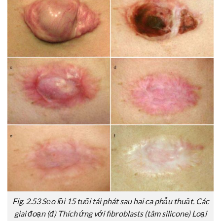
Fig. 2.53 Sẹo lồi 15 tuổi tái phát sau hai ca phẫu thuật. Các
giai đoạn (đ) Thích ứng với fibroblasts (tâm silicone) Loại