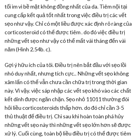
tối im vì bề mặt không đồng nhất của da. Tiêm nội tại
cung cấp kết quả tốt nhất trong việc điều trị các vết
sẹo như vậy. Chỉ có một liều được xác định rõ ràng của
corticosteroid có thể được tiêm . do đó việc điều trị
những vết sẹo như vậy có thể mất vài tháng đến vài
năm (Hình 2.54b. c).
Gợi ý hữu ích của tôi. Điều trị nên bắt đầu với sẹo lồi
nhó duy nhất, nhưng tích cực.. Những vết sẹo không
xâm lấn có thể vẫn chưa cần chữa trị trong thời gian
này. Vì vậy. việc sáp nhập các vết sẹo khó vào các chất
kết dính được ngăn chặn. Sẹo nhỏ 11011 thường đòi
hỏi liều corticosteroids thấp hơn. do đó chỉ cần 3-5
thủ thuật đế điều trị. Chi sau khi hoàn toàn phá hủy
những vết sẹo này thì những vết sẹo lớn hơn sẽ được
xử lý. Cuối cùng, toàn bộ liều điều trị có thể được tiêm