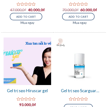
mụn cóc Dvelinil
Ultra Gel
47.000,0
₫
40.000,0
₫
70.000,0
₫
60.000,0
₫
Rated
Rated
0
0
ADD TO CART
ADD TO CART
out
out
of
of
Mua ngay
Mua ngay
5
5
Gel trị sẹo Hiruscar gel
Gel trị sẹo Scarguard
Repair Liquid
93.000,0
₫
Rated
Rated