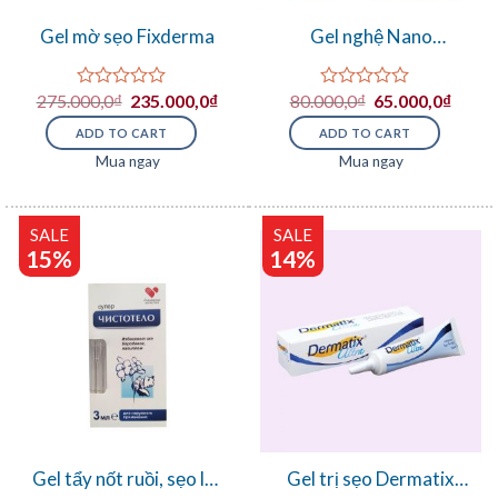
Gel mờ sẹo Fixderma
Gel nghệ Nano
Neocumar
275.000,0
₫
235.000,0
₫
80.000,0
₫
65.000,0
₫
Rated
Rated
0
0
ADD TO CART
ADD TO CART
out
out
of
of
Mua ngay
Mua ngay
5
5
SALE
SALE
15%
14%
Gel tẩy nốt ruồi, sẹo lồi,
Gel trị sẹo Dermatix