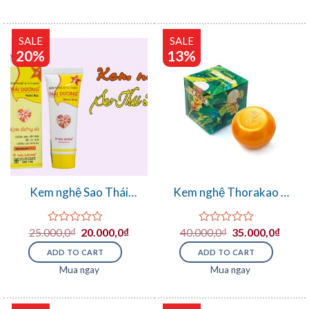
5
SALE
SALE
20%
13%
Kem nghệ Sao Thái
Kem nghệ Thorakao –
Dương trị sẹo
trị mụn, trị sẹo hiệu quả
25.000,0
₫
20.000,0
₫
40.000,0
₫
35.000,0
₫
Rated
Rated
0
0
ADD TO CART
ADD TO CART
out
out
of
of
Mua ngay
Mua ngay
5
5