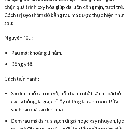
chặn quá trình oxy hóa giúp da luôn căng mịn, tươi trẻ.
Cách trị sẹo thâm đỏ bằng rau má được thực hiện như
sau:
Nguyên liệu:
Rau má: khoảng 1 nắm.
Bông y tế.
Cách tiến hành:
Sau khi nhổ rau má về, tiến hành nhặt sạch, loại bỏ
các lá hỏng, lá già, chỉ lấy những lá xanh non. Rửa
sạch rau má sau khi nhặt.
Đem rau má đã rửa sạch đi giã hoặc xay nhuyễn, lọc
rau má đã xay qua vải lọc để thu lấy phần nước cốt.