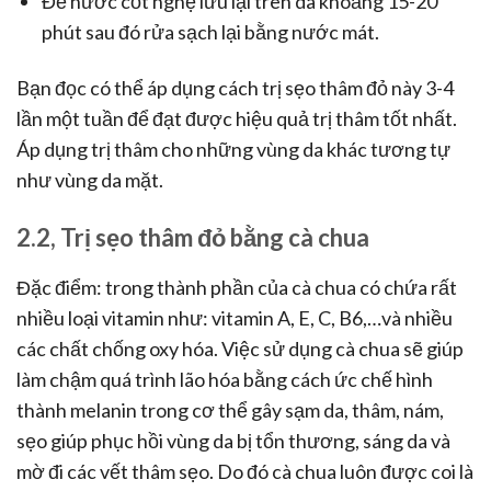
Để nước cốt nghệ lưu lại trên da khoảng 15-20
phút sau đó rửa sạch lại bằng nước mát.
Bạn đọc có thể áp dụng cách trị sẹo thâm đỏ này 3-4
lần một tuần để đạt được hiệu quả trị thâm tốt nhất.
Áp dụng trị thâm cho những vùng da khác tương tự
như vùng da mặt.
2.2, Trị sẹo thâm đỏ bằng cà chua
Đặc điểm: trong thành phần của cà chua có chứa rất
nhiều loại vitamin như: vitamin A, E, C, B6,…và nhiều
các chất chống oxy hóa. Việc sử dụng cà chua sẽ giúp
làm chậm quá trình lão hóa bằng cách ức chế hình
thành melanin trong cơ thể gây sạm da, thâm, nám,
sẹo giúp phục hồi vùng da bị tổn thương, sáng da và
mờ đi các vết thâm sẹo. Do đó cà chua luôn được coi là