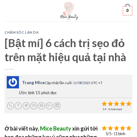
Skip
0
to
content
CHĂM SÓC LÀN DA
[Bật mí] 6 cách trị sẹo đỏ
trên mặt hiệu quả tại nhà
Trang Mice
Cập nhật lần cuối:
11/08/2021
UTC +7
Ước tính 15 phút đọc
5/5 - (1 bình chọn)
Ở bài viết này,
Mice Beauty
xin gửi tới
5/5 - (1 bình
bạn đọc những lưu ý cũng như những