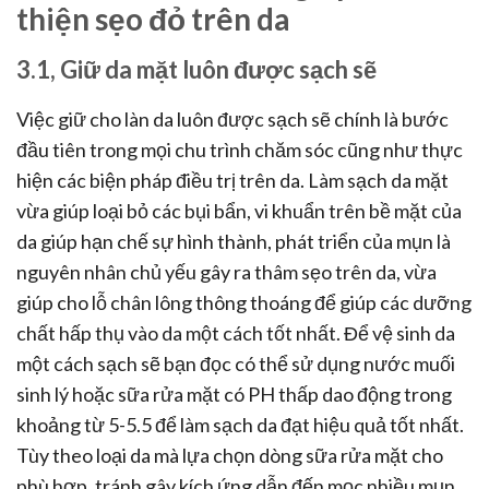
thiện sẹo đỏ trên da
3.1, Giữ da mặt luôn được sạch sẽ
Việc giữ cho làn da luôn được sạch sẽ chính là bước
đầu tiên trong mọi chu trình chăm sóc cũng như thực
hiện các biện pháp điều trị trên da. Làm sạch da mặt
vừa giúp loại bỏ các bụi bẩn, vi khuẩn trên bề mặt của
da giúp hạn chế sự hình thành, phát triển của mụn là
nguyên nhân chủ yếu gây ra thâm sẹo trên da, vừa
giúp cho lỗ chân lông thông thoáng để giúp các dưỡng
chất hấp thụ vào da một cách tốt nhất. Để vệ sinh da
một cách sạch sẽ bạn đọc có thể sử dụng nước muối
sinh lý hoặc sữa rửa mặt có PH thấp dao động trong
khoảng từ 5-5.5 để làm sạch da đạt hiệu quả tốt nhất.
Tùy theo loại da mà lựa chọn dòng sữa rửa mặt cho
phù hợp, tránh gây kích ứng dẫn đến mọc nhiều mụn