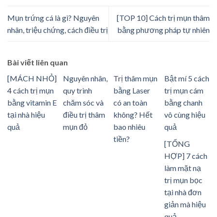
Mụn trứng cá là gì? Nguyên
[TOP 10] Cách trị mụn thâm
nhân, triệu chứng, cách điều trị
bằng phương pháp tự nhiên
Bài viết liên quan
[MÁCH NHỎ]
Nguyên nhân,
Trị thâm mụn
Bật mí 5 cách
4 cách trị mụn
quy trình
bằng Laser
trị mụn cám
bằng vitamin E
chăm sóc và
có an toàn
bằng chanh
tại nhà hiệu
điều trị thâm
không? Hết
vô cùng hiệu
quả
mụn đỏ
bao nhiêu
quả
tiền?
[TỔNG
HỢP] 7 cách
làm mặt nạ
trị mụn bọc
tại nhà đơn
giản mà hiệu
quả