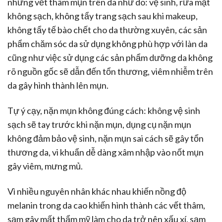
những vết thâm mụn trên da như do: vệ sinh, rửa mặt
không sạch, không tẩy trang sạch sau khi makeup,
không tẩy tế bào chết cho da thường xuyên, các sản
phẩm chăm sóc da sử dụng không phù hợp với làn da
cũng như việc sử dụng các sản phẩm dưỡng da không
rõ nguồn gốc sẽ dẫn đến tổn thương, viêm nhiễm trên
da gây hình thành lên mụn.
Tự ý cạy, nặn mụn không đúng cách: không vệ sinh
sạch sẽ tay trước khi nặn mụn, dụng cụ nặn mụn
không đảm bảo vệ sinh, nặn mụn sai cách sẽ gây tổn
thương da, vi khuẩn dễ dàng xâm nhập vào nốt mụn
gây viêm, mưng mủ.
Vì nhiều nguyên nhân khác nhau khiến nồng độ
melanin trong da cao khiến hình thành các vết thâm,
sạm gây mất thẩm mỹ làm cho da trở nên xấu xí, sạm