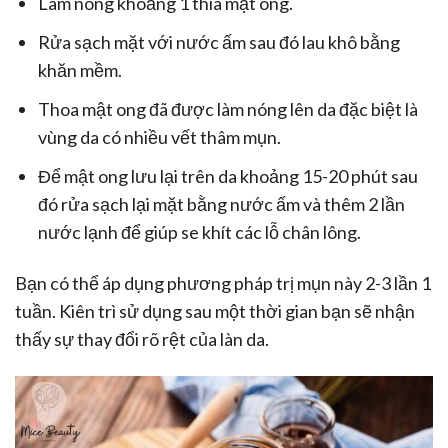
Làm nóng khoảng 1 thìa mật ong.
Rửa sạch mặt với nước ấm sau đó lau khô bằng
khăn mềm.
Thoa mật ong đã được làm nóng lên da đặc biệt là
vùng da có nhiều vết thâm mụn.
Để mật ong lưu lại trên da khoảng 15-20 phút sau
đó rửa sạch lại mặt bằng nước ấm và thêm 2 lần
nước lạnh để giúp se khít các lỗ chân lông.
Bạn có thể áp dụng phương pháp trị mụn này 2-3 lần 1
tuần. Kiên trì sử dụng sau một thời gian bạn sẽ nhận
thấy sự thay đổi rõ rệt của làn da.