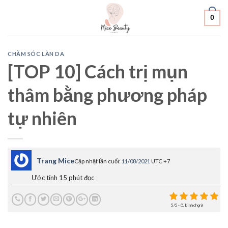
Skip
0
to
content
CHĂM SÓC LÀN DA
[TOP 10] Cách trị mụn
thâm bằng phương pháp
tự nhiên
Trang Mice
Cập nhật lần cuối:
11/08/2021
UTC +7
Ước tính 15 phút đọc
5/5 - (1 bình chọn)