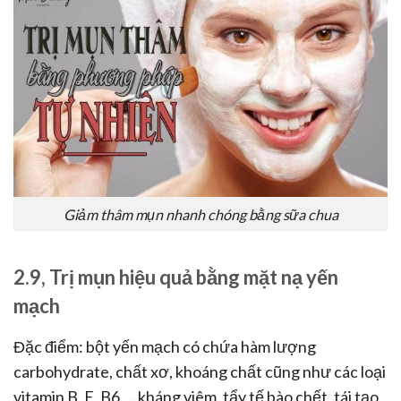
Giảm thâm mụn nhanh chóng bằng sữa chua
2.9, Trị mụn hiệu quả bằng mặt nạ yến
mạch
Đặc điểm: bột yến mạch có chứa hàm lượng
carbohydrate, chất xơ, khoáng chất cũng như các loại
vitamin B, E, B6,… kháng viêm, tẩy tế bào chết, tái tạo