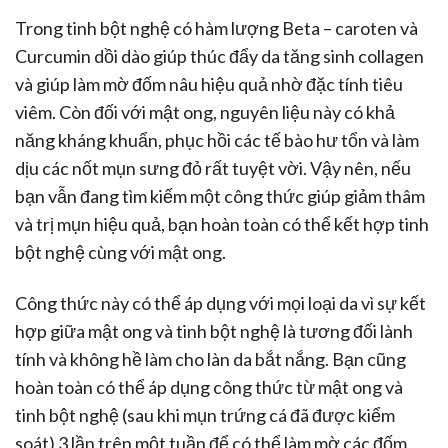
Trong tinh bột nghệ có hàm lượng Beta – caroten và
Curcumin dồi dào giúp thúc đẩy da tăng sinh collagen
và giúp làm mờ đốm nâu hiệu quả nhờ đặc tính tiêu
viêm. Còn đối với mật ong, nguyên liệu này có khả
năng kháng khuẩn, phục hồi các tế bào hư tổn và làm
dịu các nốt mụn sưng đỏ rất tuyệt vời. Vậy nên, nếu
bạn vẫn đang tìm kiếm một công thức giúp giảm thâm
và trị mụn hiệu quả, bạn hoàn toàn có thể kết hợp tinh
bột nghệ cùng với mật ong.
Công thức này có thể áp dụng với mọi loại da vì sự kết
hợp giữa mật ong và tinh bột nghệ là tương đối lành
tính và không hề làm cho làn da bắt nắng. Bạn cũng
hoàn toàn có thể áp dụng công thức từ mật ong và
tinh bột nghệ (sau khi mụn trứng cá đã được kiểm
soát) 3 lần trên một tuần để có thể làm mờ các đốm