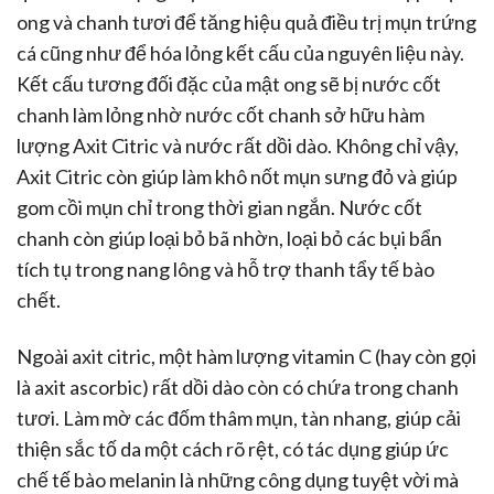
ong và chanh tươi để tăng hiệu quả điều trị mụn trứng
cá cũng như để hóa lỏng kết cấu của nguyên liệu này.
Kết cấu tương đối đặc của mật ong sẽ bị nước cốt
chanh làm lỏng nhờ nước cốt chanh sở hữu hàm
lượng Axit Citric và nước rất dồi dào. Không chỉ vậy,
Axit Citric còn giúp làm khô nốt mụn sưng đỏ và giúp
gom cồi mụn chỉ trong thời gian ngắn. Nước cốt
chanh còn giúp loại bỏ bã nhờn, loại bỏ các bụi bẩn
tích tụ trong nang lông và hỗ trợ thanh tẩy tế bào
chết.
Ngoài axit citric, một hàm lượng vitamin C (hay còn gọi
là axit ascorbic) rất dồi dào còn có chứa trong chanh
tươi. Làm mờ các đốm thâm mụn, tàn nhang, giúp cải
thiện sắc tố da một cách rõ rệt, có tác dụng giúp ức
chế tế bào melanin là những công dụng tuyệt vời mà