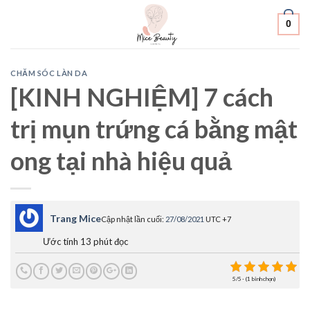
Skip
0
to
content
CHĂM SÓC LÀN DA
[KINH NGHIỆM] 7 cách
trị mụn trứng cá bằng mật
ong tại nhà hiệu quả
Trang Mice
Cập nhật lần cuối:
27/08/2021
UTC +7
Ước tính 13 phút đọc
5/5 - (1 bình chọn)