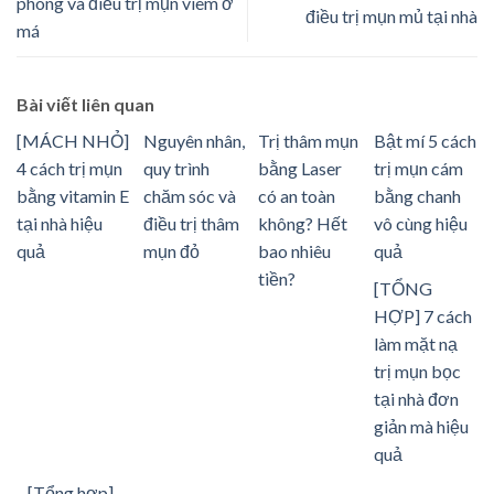
phòng và điều trị mụn viêm ở
điều trị mụn mủ tại nhà
má
Bài viết liên quan
[MÁCH NHỎ]
Nguyên nhân,
Trị thâm mụn
Bật mí 5 cách
4 cách trị mụn
quy trình
bằng Laser
trị mụn cám
bằng vitamin E
chăm sóc và
có an toàn
bằng chanh
tại nhà hiệu
điều trị thâm
không? Hết
vô cùng hiệu
quả
mụn đỏ
bao nhiêu
quả
tiền?
[TỔNG
HỢP] 7 cách
làm mặt nạ
trị mụn bọc
tại nhà đơn
giản mà hiệu
quả
[Tổng hợp]