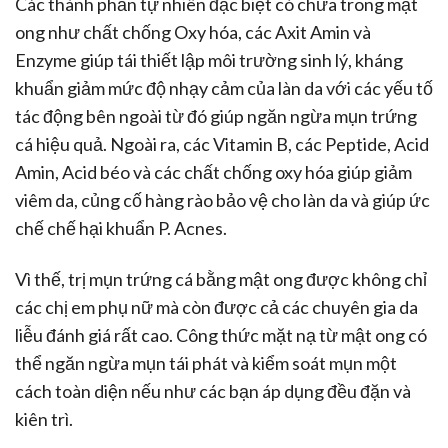
Các thành phần tự nhiên đặc biệt có chứa trong mật
ong như chất chống Oxy hóa, các Axit Amin và
Enzyme giúp tái thiết lập môi trường sinh lý, kháng
khuẩn giảm mức độ nhạy cảm của làn da với các yếu tố
tác động bên ngoài từ đó giúp ngăn ngừa mụn trứng
cá hiệu quả. Ngoài ra, các Vitamin B, các Peptide, Acid
Amin, Acid béo và các chất chống oxy hóa giúp giảm
viêm da, củng cố hàng rào bảo vệ cho làn da và giúp ức
chế chế hại khuẩn P. Acnes.
Vì thế, trị mụn trứng cá bằng mật ong được không chỉ
các chị em phụ nữ mà còn được cả các chuyên gia da
liễu đánh giá rất cao. Công thức mặt nạ từ mật ong có
thể ngăn ngừa mụn tái phát và kiểm soát mụn một
cách toàn diện nếu như các bạn áp dụng đều đặn và
kiên trì.