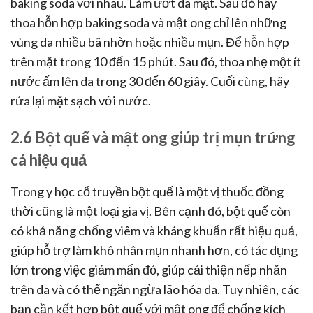
baking soda với nhau. Làm ướt da mặt. Sau đó hãy
thoa hỗn hợp baking soda và mật ong chỉ lên những
vùng da nhiều bã nhờn hoặc nhiều mụn. Để hỗn hợp
trên mặt trong 10 đến 15 phút. Sau đó, thoa nhẹ một ít
nước ấm lên da trong 30 đến 60 giây. Cuối cùng, hãy
rửa lại mặt sạch với nước.
2.6 Bột quế và mật ong giúp trị mụn trứng
cá hiệu quả
Trong y học cổ truyền bột quế là một vị thuốc đồng
thời cũng là một loại gia vị. Bên cạnh đó, bột quế còn
có khả năng chống viêm và kháng khuẩn rất hiệu quả,
giúp hỗ trợ làm khô nhân mụn nhanh hơn, có tác dụng
lớn trong việc giảm mẩn đỏ, giúp cải thiện nếp nhăn
trên da và có thể ngăn ngừa lão hóa da. Tuy nhiên, các
bạn cần kết hợp bột quế với mật ong để chống kích