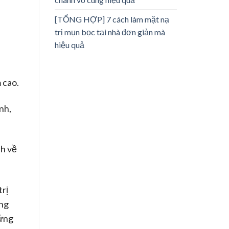
[TỔNG HỢP] 7 cách làm mặt nạ
trị mụn bọc tại nhà đơn giản mà
hiệu quả
 cao.
nh,
nh về
trị
ợng
rứng