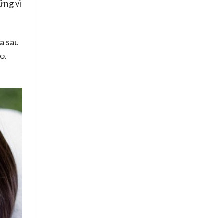
ững vi
da sau
o.