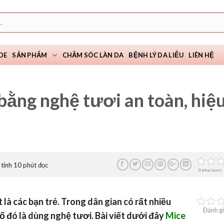
DE
SẢN PHẨM
CHĂM SÓC LÀN DA
BỆNH LÝ DA LIỄU
LIÊN HỆ
bằng nghệ tươi an toàn, hiệ
tính 10 phút đọc
Đánh giá post
 là các bạn trẻ. Trong dân gian có rất nhiều
Đánh gi
 đó là dùng nghệ tươi. Bài viết dưới đây
Mice