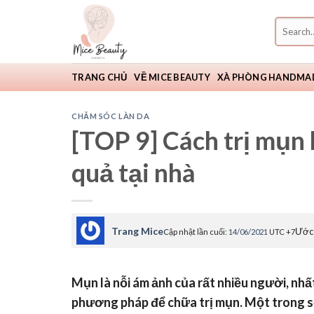
Skip
Search
to
for:
content
TRANG CHỦ
VỀ MICE BEAUTY
XÀ PHÒNG HANDMA
CHĂM SÓC LÀN DA
[TOP 9] Cách trị mụn 
quả tại nhà
Trang Mice
Ước 
Cập nhật lần cuối:
14/06/2021
UTC +7
Mụn là nỗi ám ảnh của rất nhiều người, nhất
phương pháp để chữa trị mụn. Một trong số