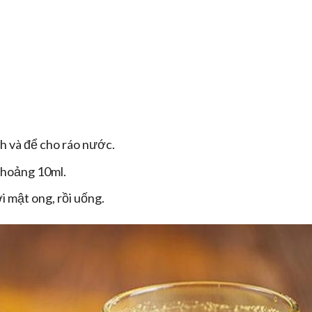
h và để cho ráo nước.
khoảng 10ml.
 mật ong, rồi uống.