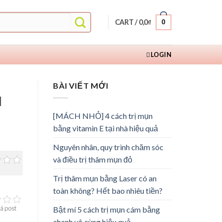
CART /
0,0
₫
0
LOGIN
BÀI VIẾT MỚI
u
[MÁCH NHỎ] 4 cách trị mụn
bằng vitamin E tại nhà hiệu quả
Nguyên nhân, quy trình chăm sóc
và điều trị thâm mụn đỏ
Trị thâm mụn bằng Laser có an
toàn không? Hết bao nhiêu tiền?
á post
Bật mí 5 cách trị mụn cám bằng
chanh vô cùng hiệu quả