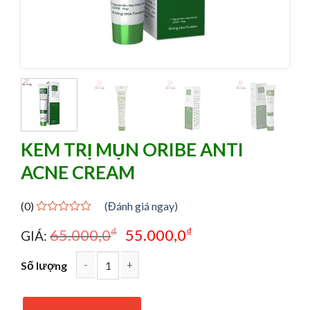
KEM TRỊ MỤN ORIBE ANTI
ACNE CREAM
(0)
(Đánh giá ngay)
Rated
₫
₫
65.000,0
55.000,0
GIÁ:
0
out
of
Số lượng
5
Kem trị mụn Oribe Anti Acne Cream quantity