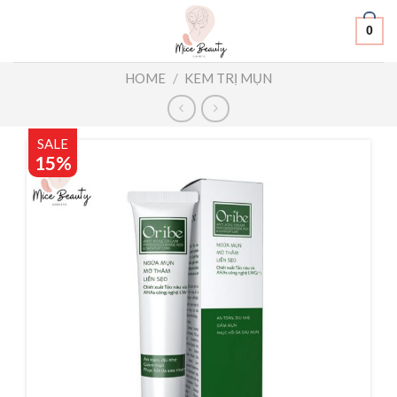
Skip
0
to
content
/
HOME
KEM TRỊ MỤN
SALE
15%