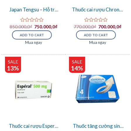
Japan Tengsu – Hỗ trợ
Thuốc cai rượu Chronol
sinh lý nam giới
500mg
850.000,0
₫
750.000,0
₫
770.000,0
₫
700.000,0
₫
Rated
Rated
0
0
ADD TO CART
ADD TO CART
out
out
of
of
Mua ngay
Mua ngay
5
5
SALE
SALE
13%
14%
Thuốc cai rượu Esperal
Thuốc tăng cường sinh