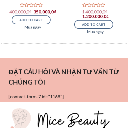
500mg
lý nam Viagra 100mg
400.000,0
₫
350.000,0
₫
1.400.000,0
₫
Rated
Rated
1.200.000,0
₫
0
0
ADD TO CART
out
out
ADD TO CART
of
of
Mua ngay
5
5
Mua ngay
ĐẶT CÂU HỎI VÀ NHẬN TƯ VẤN TỪ
CHÚNG TÔI
[contact-form-7 id="1168"]