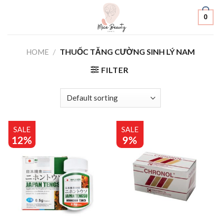
Skip
0
to
content
/
THUỐC TĂNG CƯỜNG SINH LÝ NAM
HOME
FILTER
SALE
SALE
12%
9%