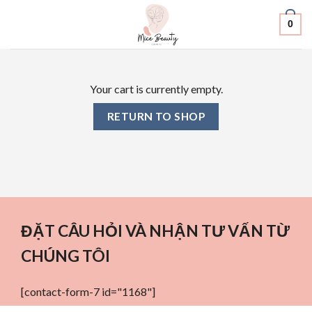
Skip
0
to
content
Your cart is currently empty.
RETURN TO SHOP
ĐẶT CÂU HỎI VÀ NHẬN TƯ VẤN TỪ
CHÚNG TÔI
[contact-form-7 id="1168"]