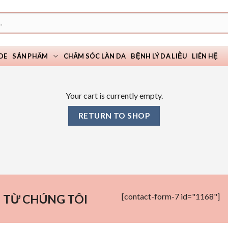
DE
SẢN PHẨM
CHĂM SÓC LÀN DA
BỆNH LÝ DA LIỄU
LIÊN HỆ
Your cart is currently empty.
RETURN TO SHOP
[contact-form-7 id="1168"]
 TỪ CHÚNG TÔI