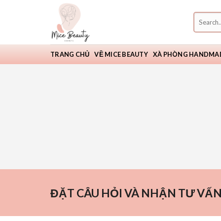
Skip
Search
to
for:
content
TRANG CHỦ
VỀ MICE BEAUTY
XÀ PHÒNG HANDMA
ĐẶT CÂU HỎI VÀ NHẬN TƯ VẤN