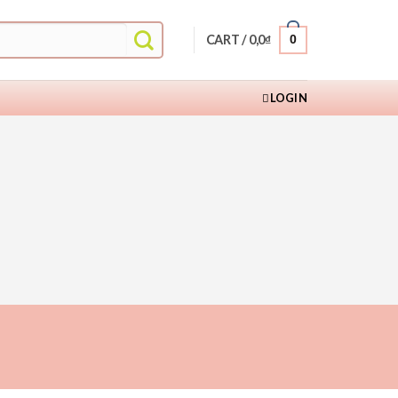
CART /
0,0
₫
0
LOGIN