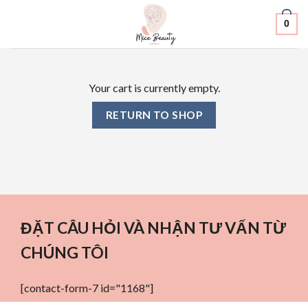
Skip
0
to
content
Your cart is currently empty.
RETURN TO SHOP
ĐẶT CÂU HỎI VÀ NHẬN TƯ VẤN TỪ
CHÚNG TÔI
[contact-form-7 id="1168"]